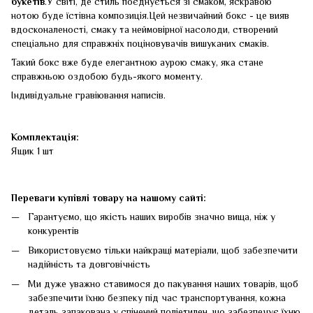
букетів
.У світі, де стиль поєднується зі смаком, яскравою
нотою буде їстівна композиція.Цей незвичайний бокс - це вияв
вдосконаленості, смаку та неймовірної насолоди, створений
спеціально для справжніх поціновувачів вишуканих смаків.
Такий бокс вже буде елегантною аурою смаку, яка стане
справжньою оздобою будь-якого моменту.
Індивідуальне гравіювання написів.
Комплектація:
Ящик 1 шт
Переваги купівлі товару на нашому сайті:
Гарантуємо, що якість наших виробів значно вища, ніж у
конкурентів
Використовуємо тільки найкращі матеріали, щоб забезпечити
надійність та довговічність
Ми дуже уважно ставимося до пакування наших товарів, щоб
забезпечити їхню безпеку під час транспортування, кожна
деталь запакована у спінений поліетилен, що забезпечує їхню