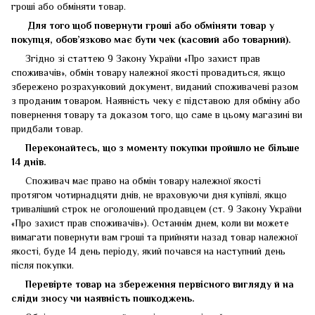
гроші або обміняти товар.
Для того щоб повернути гроші або обміняти товар у
покупця, обов’язково має бути чек (касовий або товарний).
Згідно зі статтею 9 Закону України «Про захист прав
споживачів», обмін товару належної якості провадиться, якщо
збережено розрахунковий документ, виданий споживачеві разом
з проданим товаром. Наявність чеку є підставою для обміну або
повернення товару та доказом того, що саме в цьому магазині ви
придбали товар.
Переконайтесь, що з моменту покупки пройшло не більше
14 днів.
Споживач має право на обмін товару належної якості
протягом чотирнадцяти днів, не враховуючи дня купівлі, якщо
триваліший строк не оголошений продавцем (ст. 9 Закону України
«Про захист прав споживачів»). Останнім днем, коли ви можете
вимагати повернути вам гроші та прийняти назад товар належної
якості, буде 14 день періоду, який почався на наступний день
після покупки.
Перевірте товар на збереження первісного вигляду
й
на
сліди зносу чи наявність пошкоджень.