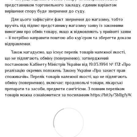
представником торговельного закладу, єдиним варіантом
вирішення спору буде звернення до суду.
Для цього зафіксуйте факт звернення до магазину, тобто
вручіть під підпис представнику магазину заяву із законними
вимогами про обмін товару, якщо ж відмовляють у прийняті заяви
– її потрібно направити поштою або кур’єром та зберегти докази
відправлення.
Також нагадуємо, що існує перелік товарів належної якості,
що не підлягають обміну (поверненню), затверджений
постановою Кабінету Міністрів України від 19.03.1994 № 172 «Про
реалізацію окремих положень Закону України «Про захист прав
споживачів». Перелік товарів належної якості, що не підлягають
обміну (поверненню), включає: продовольчі товари, лікарські
препарати та засоби, предмети сангігієни. З повним переліком
товарів можна ознайомитися за посиланням
https://bit.ly/3bBgfyW
.