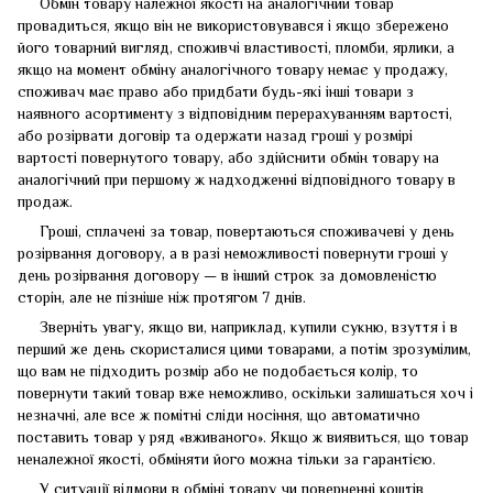
Обмін товару належної якості на аналогічний товар
провадиться, якщо він не використовувався і якщо збережено
його товарний вигляд, споживчі властивості, пломби, ярлики, а
якщо на момент обміну аналогічного товару немає у продажу,
споживач має право або придбати будь-які інші товари з
наявного асортименту з відповідним перерахуванням вартості,
або розірвати договір та одержати назад гроші у розмірі
вартості повернутого товару, або здійснити обмін товару на
аналогічний при першому ж надходженні відповідного товару в
продаж.
Гроші, сплачені за товар, повертаються споживачеві у день
розірвання договору, а в разі неможливості повернути гроші у
день розірвання договору — в інший строк за домовленістю
сторін, але не пізніше ніж протягом 7 днів.
Зверніть увагу, якщо ви, наприклад, купили сукню, взуття і в
перший же день скористалися цими товарами, а потім зрозумілим,
що вам не підходить розмір або не подобається колір, то
повернути такий товар вже неможливо, оскільки залишаться хоч і
незначні, але все ж помітні сліди носіння, що автоматично
поставить товар у ряд «вживаного». Якщо ж виявиться, що товар
неналежної якості, обміняти його можна тільки за гарантією.
У ситуації відмови в обміні товару чи поверненні коштів