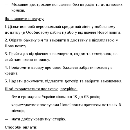
Можливе дострокове погашення без штрафів та додаткових
комісій.
Як замовити послугу:
1. Дізнатися свій персональний кредитний ліміт у мобільному
додатку (в Особистому кабінеті) або у відділенні Нової пошти.
2. Обрати бажану річ та замовити її доставку з післяплатою у
Нову пошту.
3. Прийти до відділення з паспортом, кодом та телефоном, на
який замовлено посилку.
4. Повідомити касиру про своє бажання забрати посилку в
кредит.
5. Надати документи, підписати договір та забрати замовлення.
Щоб скористатися послугою, потрібно:
бути громадяни України віком від 18 до 65 років;
користуватися послугами Нової пошти протягом останніх 6
місяців;
мати добру кредитну історію.
Способи оплати: