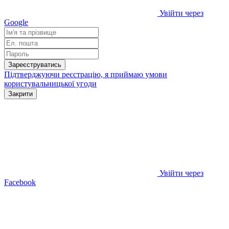
Увійти через
Google
Зареєструватись
Підтверджуючи реєстрацію, я приймаю умови
користувальницької угоди
Закрити
Увійти через
Facebook