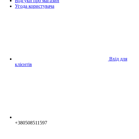
Відгуки про магазин
Угода користувача
Вхід для
клієнтів
+380508511597