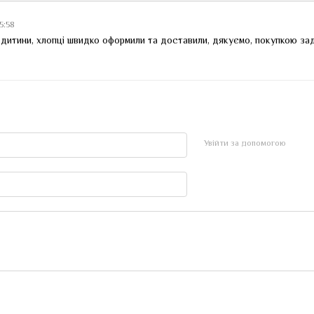
15:58
 дитини, хлопці швидко оформили та доставили, дякуємо, покупкою за
Увійти за допомогою