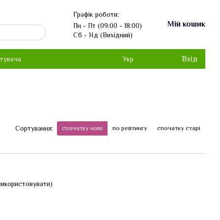
Графік роботи:
Мій кошик
Пн - Пт (09:00 - 18:00)
Сб - Нд (Вихідний)
Вхід
стувача
Укр
спочатку нові
по рейтингу
спочатку старі
Сортування:
 використовувати)