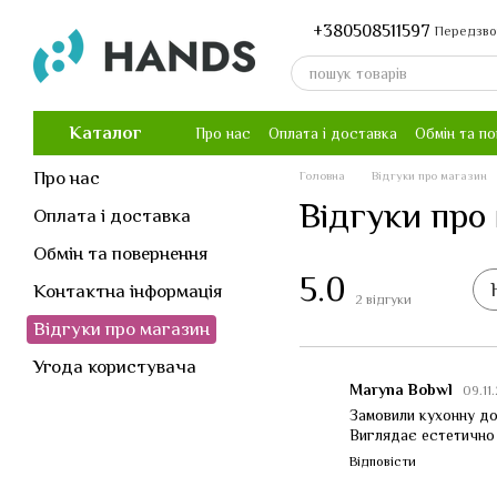
Перейти до основного контенту
+380508511597
Передзво
Каталог
Про нас
Оплата і доставка
Обмін та п
Про нас
Головна
Відгуки про магазин
Відгуки про
Оплата і доставка
Обмін та повернення
5.0
Контактна інформація
2
відгуки
Відгуки про магазин
Угода користувача
Maryna Bobwl
09.11
Замовили кухонну дош
Виглядає естетично і
Відповісти