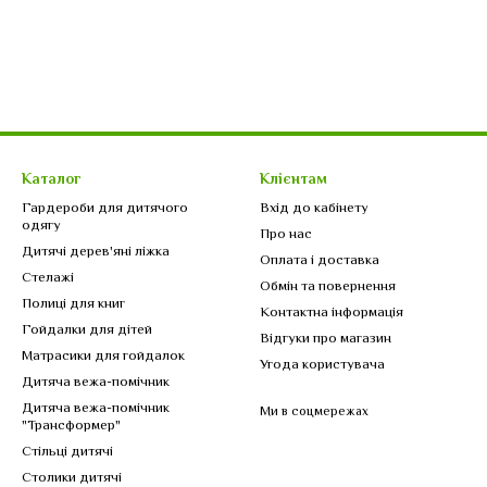
Каталог
Клієнтам
Гардероби для дитячого
Вхід до кабінету
одягу
Про нас
Дитячі дерев'яні ліжка
Оплата і доставка
Стелажі
Обмін та повернення
Полиці для книг
Контактна інформація
Гойдалки для дітей
Відгуки про магазин
Матрасики для гойдалок
Угода користувача
Дитяча вежа-помічник
Дитяча вежа-помічник
Ми в соцмережах
"Трансформер"
Стільці дитячі
Столики дитячі