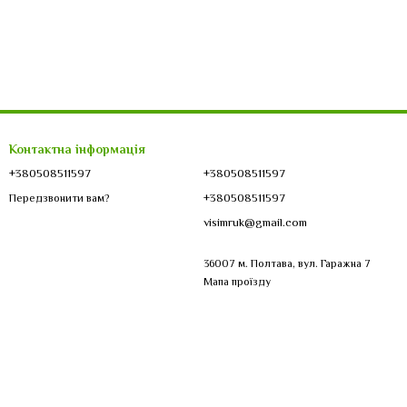
Контактна інформація
+380508511597
+380508511597
+380508511597
Передзвонити вам?
visimruk@gmail.com
36007 м. Полтава, вул. Гаражна 7
Мапа проїзду