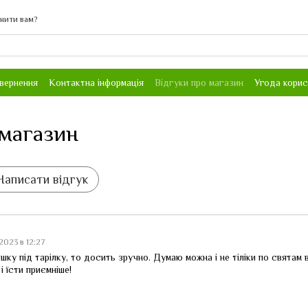
нити вам?
овернення
Контактна інформація
Відгуки про магазин
Угода кори
 магазин
Написати відгук
.2023 в 12:27
ку під тарілку, то досить зручно. Думаю можна і не тіліки по святам
 їсти приємніше!