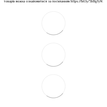
товарів можна ознайомитися за посиланням
https://bit.ly/3bBgfyW
.