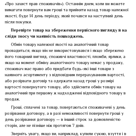
«Про захист прав споживачів»). Останнім днем, коли ви можете
вимагати повернути вам гроші та прийняти назад товар належної
якості, буде 14 день періоду, який почався на наступний день
після покупки.
Перевірте товар на збереження первісного вигляду
й
на
сліди зносу чи наявність пошкоджень.
Обмін товару належної якості на аналогічний товар
провадиться, якщо він не використовувався і якщо збережено
його товарний вигляд, споживчі властивості, пломби, ярлики, а
якщо на момент обміну аналогічного товару немає у продажу,
споживач має право або придбати будь-які інші товари з
наявного асортименту з відповідним перерахуванням вартості,
або розірвати договір та одержати назад гроші у розмірі
вартості повернутого товару, або здійснити обмін товару на
аналогічний при першому ж надходженні відповідного товару в
продаж.
Гроші, сплачені за товар, повертаються споживачеві у день
розірвання договору, а в разі неможливості повернути гроші у
день розірвання договору — в інший строк за домовленістю
сторін, але не пізніше ніж протягом 7 днів.
Зверніть увагу, якщо ви, наприклад, купили сукню, взуття і в