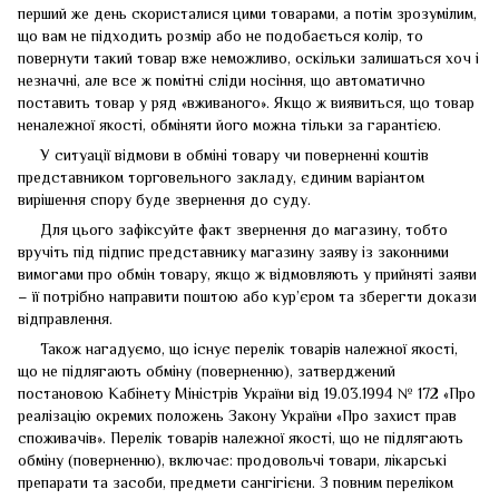
перший же день скористалися цими товарами, а потім зрозумілим,
що вам не підходить розмір або не подобається колір, то
повернути такий товар вже неможливо, оскільки залишаться хоч і
незначні, але все ж помітні сліди носіння, що автоматично
поставить товар у ряд «вживаного». Якщо ж виявиться, що товар
неналежної якості, обміняти його можна тільки за гарантією.
У ситуації відмови в обміні товару чи поверненні коштів
представником торговельного закладу, єдиним варіантом
вирішення спору буде звернення до суду.
Для цього зафіксуйте факт звернення до магазину, тобто
вручіть під підпис представнику магазину заяву із законними
вимогами про обмін товару, якщо ж відмовляють у прийняті заяви
– її потрібно направити поштою або кур’єром та зберегти докази
відправлення.
Також нагадуємо, що існує перелік товарів належної якості,
що не підлягають обміну (поверненню), затверджений
постановою Кабінету Міністрів України від 19.03.1994 № 172 «Про
реалізацію окремих положень Закону України «Про захист прав
споживачів». Перелік товарів належної якості, що не підлягають
обміну (поверненню), включає: продовольчі товари, лікарські
препарати та засоби, предмети сангігієни. З повним переліком