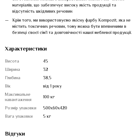
матеріалів, що забезпечує високу якість продукції та
відсутність шкідливих речовин
Крім того, ми використовуємо якісну фарбу Kompozit, яка не
містить токсичних речовин, тому можна бути впевненими в
безпеці своєї сім'ї та довговічності нашої меблевої продукції.
Характеристики
Висота
45
Ширина
32
Глибина
38,5
Вік
від 1 року
Максимальне
100 кг
навантаження
Розмір упаковки
500х60х420
Вага упаковки
5 кг
Відгуки