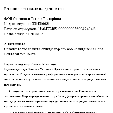
Реквізити для оплати наведені нижче:
ФОП
Ярошенко Тетяна Вікторівна
Код отримувача: 3314316621
Рахунок отримувача: UA043348510000000026004249418
Назва банку: АТ "ПУМБ"
2. Післяплата
Оплачуєте товар після огляду, кур'єру або на відділенні Нова
Пошта чи УкрПошта
Гарантія від виробника 12 місяців.
Відповідно до Закону України «Про захист прав споживачів»,
протягом 14 днів з моменту оформлення покупки товар належної
якості, який з будь-яких причин не сподобався покупцю, можна
повернути.
Спеціалісти управління захисту споживачів Головного
управління Держпродспоживслужби в Дніпропетровській області
нагадують основні правила, що дозволять покупцеві повернути
гроші або обміняти товар.
Для того щоб повернути гроші або обміняти товар у