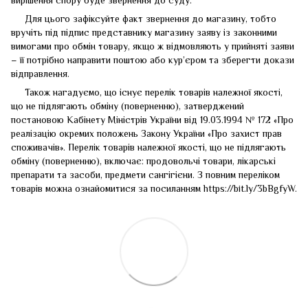
Для цього зафіксуйте факт звернення до магазину, тобто
вручіть під підпис представнику магазину заяву із законними
вимогами про обмін товару, якщо ж відмовляють у прийняті заяви
– її потрібно направити поштою або кур’єром та зберегти докази
відправлення.
Також нагадуємо, що існує перелік товарів належної якості,
що не підлягають обміну (поверненню), затверджений
постановою Кабінету Міністрів України від 19.03.1994 № 172 «Про
реалізацію окремих положень Закону України «Про захист прав
споживачів». Перелік товарів належної якості, що не підлягають
обміну (поверненню), включає: продовольчі товари, лікарські
препарати та засоби, предмети сангігієни. З повним переліком
товарів можна ознайомитися за посиланням
https://bit.ly/3bBgfyW
.