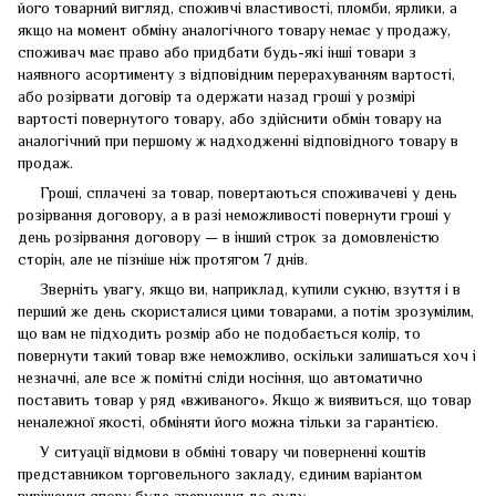
його товарний вигляд, споживчі властивості, пломби, ярлики, а
якщо на момент обміну аналогічного товару немає у продажу,
споживач має право або придбати будь-які інші товари з
наявного асортименту з відповідним перерахуванням вартості,
або розірвати договір та одержати назад гроші у розмірі
вартості повернутого товару, або здійснити обмін товару на
аналогічний при першому ж надходженні відповідного товару в
продаж.
Гроші, сплачені за товар, повертаються споживачеві у день
розірвання договору, а в разі неможливості повернути гроші у
день розірвання договору — в інший строк за домовленістю
сторін, але не пізніше ніж протягом 7 днів.
Зверніть увагу, якщо ви, наприклад, купили сукню, взуття і в
перший же день скористалися цими товарами, а потім зрозумілим,
що вам не підходить розмір або не подобається колір, то
повернути такий товар вже неможливо, оскільки залишаться хоч і
незначні, але все ж помітні сліди носіння, що автоматично
поставить товар у ряд «вживаного». Якщо ж виявиться, що товар
неналежної якості, обміняти його можна тільки за гарантією.
У ситуації відмови в обміні товару чи поверненні коштів
представником торговельного закладу, єдиним варіантом
вирішення спору буде звернення до суду.