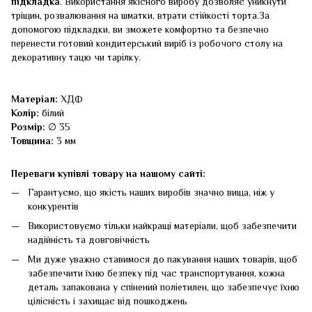
підкладка
. Використання якісного виробу дозволяє уникнути
тріщин, розвалювання на шматки, втрати стійкості торта.За
допомогою підкладки, ви зможете комфортно та безпечно
перенести готовий кондитерський виріб із робочого столу на
декоративну тацю чи тарілку.
Матеріал:
ХДФ
Колір:
білий
Розмір:
∅ 35
Товщина:
3 мм
Переваги купівлі товару на нашому сайті:
Гарантуємо, що якість наших виробів значно вища, ніж у
конкурентів
Використовуємо тільки найкращі матеріали, щоб забезпечити
надійність та довговічність
Ми дуже уважно ставимося до пакування наших товарів, щоб
забезпечити їхню безпеку під час транспортування, кожна
деталь запакована у спінений поліетилен, що забезпечує їхню
цілісність і захищає від пошкоджень