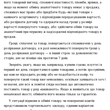
його товарний вигляд, споживчі властивості, пломби, ярлики, а
якщо на момент обміну аналогічного товару немає у продажу,
споживач має право або придбати будь-які інші товари з
наявного асортименту з відповідним перерахуванням вартості,
або розірвати договір та одержати назад гроші у розмірі
вартості повернутого товару, або здійснити обмін товару на
аналогічний при першому ж надходженні відповідного товару в
продаж.
Гроші, сплачені за товар, повертаються споживачеві у день
розірвання договору, а в разі неможливості повернути гроші у
день розірвання договору — в інший строк за домовленістю
сторін, але не пізніше ніж протягом 7 днів.
Зверніть увагу, якщо ви, наприклад, купили сукню, взуття і в
перший же день скористалися цими товарами, а потім зрозумілим,
що вам не підходить розмір або не подобається колір, то
повернути такий товар вже неможливо, оскільки залишаться хоч і
незначні, але все ж помітні сліди носіння, що автоматично
поставить товар у ряд «вживаного». Якщо ж виявиться, що товар
неналежної якості, обміняти його можна тільки за гарантією.
У ситуації відмови в обміні товару чи поверненні коштів
представником торговельного закладу, єдиним варіантом