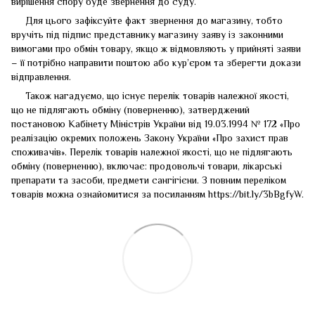
вирішення спору буде звернення до суду.
Для цього зафіксуйте факт звернення до магазину, тобто
вручіть під підпис представнику магазину заяву із законними
вимогами про обмін товару, якщо ж відмовляють у прийняті заяви
– її потрібно направити поштою або кур’єром та зберегти докази
відправлення.
Також нагадуємо, що існує перелік товарів належної якості,
що не підлягають обміну (поверненню), затверджений
постановою Кабінету Міністрів України від 19.03.1994 № 172 «Про
реалізацію окремих положень Закону України «Про захист прав
споживачів». Перелік товарів належної якості, що не підлягають
обміну (поверненню), включає: продовольчі товари, лікарські
препарати та засоби, предмети сангігієни. З повним переліком
товарів можна ознайомитися за посиланням
https://bit.ly/3bBgfyW
.