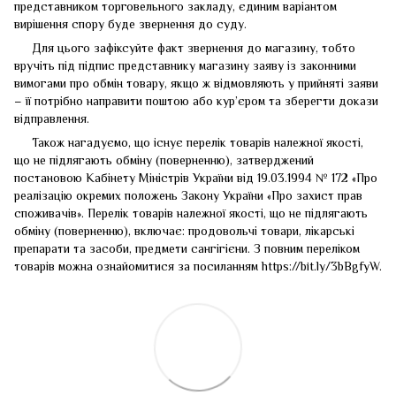
представником торговельного закладу, єдиним варіантом
вирішення спору буде звернення до суду.
Для цього зафіксуйте факт звернення до магазину, тобто
вручіть під підпис представнику магазину заяву із законними
вимогами про обмін товару, якщо ж відмовляють у прийняті заяви
– її потрібно направити поштою або кур’єром та зберегти докази
відправлення.
Також нагадуємо, що існує перелік товарів належної якості,
що не підлягають обміну (поверненню), затверджений
постановою Кабінету Міністрів України від 19.03.1994 № 172 «Про
реалізацію окремих положень Закону України «Про захист прав
споживачів». Перелік товарів належної якості, що не підлягають
обміну (поверненню), включає: продовольчі товари, лікарські
препарати та засоби, предмети сангігієни. З повним переліком
товарів можна ознайомитися за посиланням
https://bit.ly/3bBgfyW
.