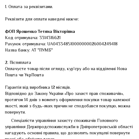
1. Оплата за реквізитами.
Реквізити для оплати наведені нижче:
ФОП
Ярошенко Тетяна Вікторівна
Код отримувача: 3314316621
Рахунок отримувача: UA043348510000000026004249418
Назва банку: АТ "ПУМБ"
2. Післяплата
Оплачуєте товар після огляду, кур'єру або на відділенні Нова
Пошта чи УкрПошта
Гарантія від виробника 12 місяців.
Відповідно до Закону України «Про захист прав споживачів»,
протягом 14 днів з моменту оформлення покупки товар належної
якості, який з будь-яких причин не сподобався покупцю, можна
повернути.
Спеціалісти управління захисту споживачів Головного
управління Держпродспоживслужби в Дніпропетровській області
нагадують основні правила, що дозволять покупцеві повернути
гроші або обміняти товар.