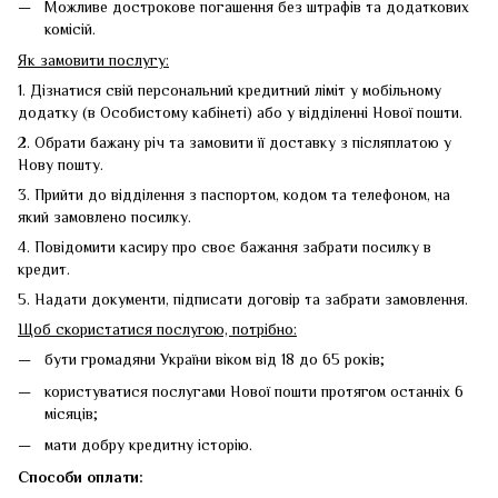
Можливе дострокове погашення без штрафів та додаткових
комісій.
Як замовити послугу:
1. Дізнатися свій персональний кредитний ліміт у мобільному
додатку (в Особистому кабінеті) або у відділенні Нової пошти.
2. Обрати бажану річ та замовити її доставку з післяплатою у
Нову пошту.
3. Прийти до відділення з паспортом, кодом та телефоном, на
який замовлено посилку.
4. Повідомити касиру про своє бажання забрати посилку в
кредит.
5. Надати документи, підписати договір та забрати замовлення.
Щоб скористатися послугою, потрібно:
бути громадяни України віком від 18 до 65 років;
користуватися послугами Нової пошти протягом останніх 6
місяців;
мати добру кредитну історію.
Способи оплати: