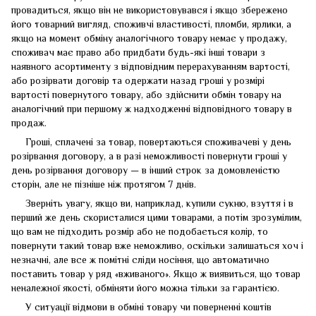
провадиться, якщо він не використовувався і якщо збережено
його товарний вигляд, споживчі властивості, пломби, ярлики, а
якщо на момент обміну аналогічного товару немає у продажу,
споживач має право або придбати будь-які інші товари з
наявного асортименту з відповідним перерахуванням вартості,
або розірвати договір та одержати назад гроші у розмірі
вартості повернутого товару, або здійснити обмін товару на
аналогічний при першому ж надходженні відповідного товару в
продаж.
Гроші, сплачені за товар, повертаються споживачеві у день
розірвання договору, а в разі неможливості повернути гроші у
день розірвання договору — в інший строк за домовленістю
сторін, але не пізніше ніж протягом 7 днів.
Зверніть увагу, якщо ви, наприклад, купили сукню, взуття і в
перший же день скористалися цими товарами, а потім зрозумілим,
що вам не підходить розмір або не подобається колір, то
повернути такий товар вже неможливо, оскільки залишаться хоч і
незначні, але все ж помітні сліди носіння, що автоматично
поставить товар у ряд «вживаного». Якщо ж виявиться, що товар
неналежної якості, обміняти його можна тільки за гарантією.
У ситуації відмови в обміні товару чи поверненні коштів