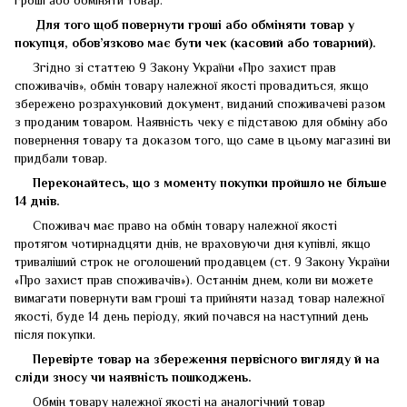
Для того щоб повернути гроші або обміняти товар у
покупця, обов’язково має бути чек (касовий або товарний).
Згідно зі статтею 9 Закону України «Про захист прав
споживачів», обмін товару належної якості провадиться, якщо
збережено розрахунковий документ, виданий споживачеві разом
з проданим товаром. Наявність чеку є підставою для обміну або
повернення товару та доказом того, що саме в цьому магазині ви
придбали товар.
Переконайтесь, що з моменту покупки пройшло не більше
14 днів.
Споживач має право на обмін товару належної якості
протягом чотирнадцяти днів, не враховуючи дня купівлі, якщо
триваліший строк не оголошений продавцем (ст. 9 Закону України
«Про захист прав споживачів»). Останнім днем, коли ви можете
вимагати повернути вам гроші та прийняти назад товар належної
якості, буде 14 день періоду, який почався на наступний день
після покупки.
Перевірте товар на збереження первісного вигляду
й
на
сліди зносу чи наявність пошкоджень.
Обмін товару належної якості на аналогічний товар