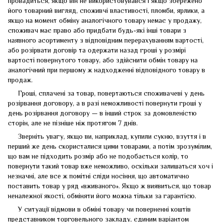
провадиться, якщо він не використовувався і якщо збережено
його товарний вигляд, споживчі властивості, пломби, ярлики, а
якщо на момент обміну аналогічного товару немає у продажу,
споживач має право або придбати будь-які інші товари з
наявного асортименту з відповідним перерахуванням вартості,
або розірвати договір та одержати назад гроші у розмірі
вартості повернутого товару, або здійснити обмін товару на
аналогічний при першому ж надходженні відповідного товару в
продаж.
Гроші, сплачені за товар, повертаються споживачеві у день
розірвання договору, а в разі неможливості повернути гроші у
день розірвання договору — в інший строк за домовленістю
сторін, але не пізніше ніж протягом 7 днів.
Зверніть увагу, якщо ви, наприклад, купили сукню, взуття і в
перший же день скористалися цими товарами, а потім зрозумілим,
що вам не підходить розмір або не подобається колір, то
повернути такий товар вже неможливо, оскільки залишаться хоч і
незначні, але все ж помітні сліди носіння, що автоматично
поставить товар у ряд «вживаного». Якщо ж виявиться, що товар
неналежної якості, обміняти його можна тільки за гарантією.
У ситуації відмови в обміні товару чи поверненні коштів
представником торговельного закладу, єдиним варіантом