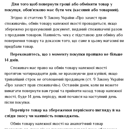
Для того щоб повернути гроші або обміняти товар у
покупця, обов’язково має бути чек (касовий або товарний).
Згідно зі статтею 9 Закону України «Про захист прав
споживачів», обмін товару належної якості провадиться, якщо
збережено розрахунковий документ, виданий споживачеві разом
з проданим товаром. Наявність чеку є підставою для обміну або
повернення товару та доказом того, що саме в цьому магазині ви
придбали товар.
Переконайтесь, що з моменту покупки пройшло не більше
14 днів.
Споживач має право на обмін товару належної якості
протягом чотирнадцяти днів, не враховуючи дня купівлі, якщо
триваліший строк не оголошений продавцем (ст. 9 Закону України
«Про захист прав споживачів»). Останнім днем, коли ви можете
вимагати повернути вам гроші та прийняти назад товар належної
якості, буде 14 день періоду, який почався на наступний день
після покупки.
Перевірте товар на збереження первісного вигляду
й
на
сліди зносу чи наявність пошкоджень.
Обмін товару належної якості на аналогічний товар