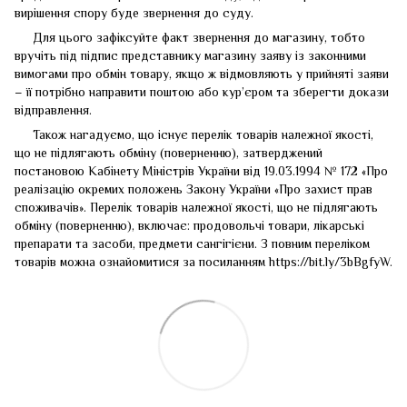
вирішення спору буде звернення до суду.
Для цього зафіксуйте факт звернення до магазину, тобто
вручіть під підпис представнику магазину заяву із законними
вимогами про обмін товару, якщо ж відмовляють у прийняті заяви
– її потрібно направити поштою або кур’єром та зберегти докази
відправлення.
Також нагадуємо, що існує перелік товарів належної якості,
що не підлягають обміну (поверненню), затверджений
постановою Кабінету Міністрів України від 19.03.1994 № 172 «Про
реалізацію окремих положень Закону України «Про захист прав
споживачів». Перелік товарів належної якості, що не підлягають
обміну (поверненню), включає: продовольчі товари, лікарські
препарати та засоби, предмети сангігієни. З повним переліком
товарів можна ознайомитися за посиланням
https://bit.ly/3bBgfyW
.