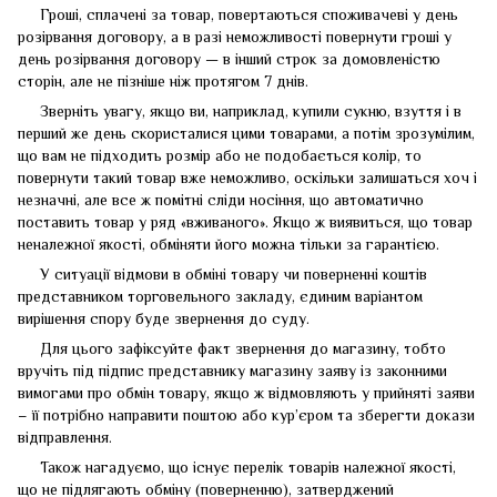
Гроші, сплачені за товар, повертаються споживачеві у день
розірвання договору, а в разі неможливості повернути гроші у
день розірвання договору — в інший строк за домовленістю
сторін, але не пізніше ніж протягом 7 днів.
Зверніть увагу, якщо ви, наприклад, купили сукню, взуття і в
перший же день скористалися цими товарами, а потім зрозумілим,
що вам не підходить розмір або не подобається колір, то
повернути такий товар вже неможливо, оскільки залишаться хоч і
незначні, але все ж помітні сліди носіння, що автоматично
поставить товар у ряд «вживаного». Якщо ж виявиться, що товар
неналежної якості, обміняти його можна тільки за гарантією.
У ситуації відмови в обміні товару чи поверненні коштів
представником торговельного закладу, єдиним варіантом
вирішення спору буде звернення до суду.
Для цього зафіксуйте факт звернення до магазину, тобто
вручіть під підпис представнику магазину заяву із законними
вимогами про обмін товару, якщо ж відмовляють у прийняті заяви
– її потрібно направити поштою або кур’єром та зберегти докази
відправлення.
Також нагадуємо, що існує перелік товарів належної якості,
що не підлягають обміну (поверненню), затверджений