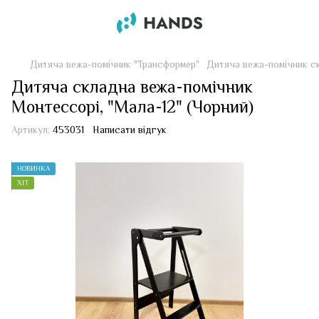
Дитяча вежа-помічник "Трансформер"
Дитяча вежа-помічник с
Дитяча складна вежа-помічник
Монтессорі, "Мала-12" (Чорний)
Артикул:
453031
Написати відгук
НОВИНКА
ХІТ