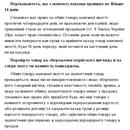
Переконайтесь, що з моменту покупки пройшло не більше
14 днів.
Споживач має право на обмін товару належної якості
протягом чотирнадцяти днів, не враховуючи дня купівлі, якщо
триваліший строк не оголошений продавцем (ст. 9 Закону України
«Про захист прав споживачів»). Останнім днем, коли ви можете
вимагати повернути вам гроші та прийняти назад товар належної
якості, буде 14 день періоду, який почався на наступний день
після покупки.
Перевірте товар на збереження первісного вигляду
й
на
сліди зносу чи наявність пошкоджень.
Обмін товару належної якості на аналогічний товар
провадиться, якщо він не використовувався і якщо збережено
його товарний вигляд, споживчі властивості, пломби, ярлики, а
якщо на момент обміну аналогічного товару немає у продажу,
споживач має право або придбати будь-які інші товари з
наявного асортименту з відповідним перерахуванням вартості,
або розірвати договір та одержати назад гроші у розмірі
вартості повернутого товару, або здійснити обмін товару на
аналогічний при першому ж надходженні відповідного товару в
продаж.