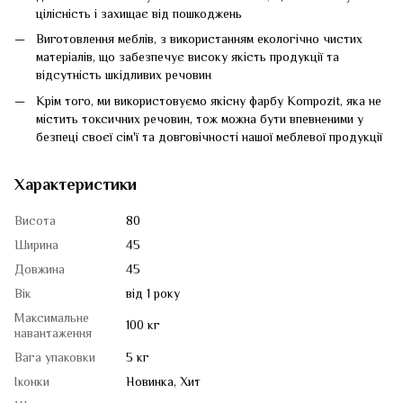
цілісність і захищає від пошкоджень
Виготовлення меблів, з використанням екологічно чистих
матеріалів, що забезпечує високу якість продукції та
відсутність шкідливих речовин
Крім того, ми використовуємо якісну фарбу Kompozit, яка не
містить токсичних речовин, тож можна бути впевненими у
безпеці своєї сім'ї та довговічності нашої меблевої продукції
Характеристики
Висота
80
Ширина
45
Довжина
45
Вік
від 1 року
Максимальне
100 кг
навантаження
Вага упаковки
5 кг
Іконки
Новинка, Хит