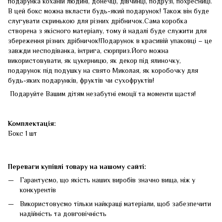
подарунка коханій людині, донечці, дівчинці, подрузі, похресниці.
В цей бокс можна вкласти будь-який подарунок! Також він буде
слугувати скринькою для різних дрібничок.Сама коробка
створена з якісного матеріалу, тому й надалі буде служити для
збереження різних дрібничок!Подарунок в красивій упаковці – це
завжди несподіванка, інтрига, сюрприз.Його можна
використовувати, як цукерницю, як декор під ялиночку,
подарунок під подушку на свято Миколая, як коробочку для
будь-яких подарунків, фруктів чи сухофруктів!
Подаруйте Вашим дітям незабутні емоції та моменти щастя!
Комплектація:
Бокс 1 шт
Переваги купівлі товару на нашому сайті:
Гарантуємо, що якість наших виробів значно вища, ніж у
конкурентів
Використовуємо тільки найкращі матеріали, щоб забезпечити
надійність та довговічність