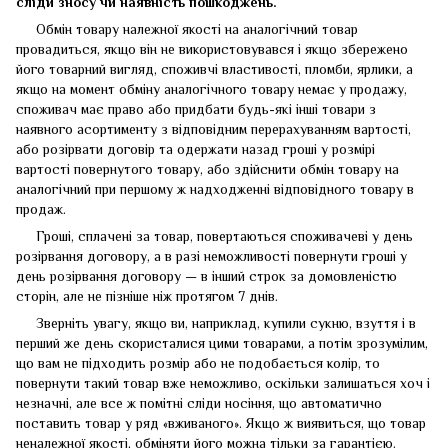
сліди зносу чи наявність пошкоджень.
Обмін товару належної якості на аналогічний товар
провадиться, якщо він не використовувався і якщо збережено
його товарний вигляд, споживчі властивості, пломби, ярлики, а
якщо на момент обміну аналогічного товару немає у продажу,
споживач має право або придбати будь-які інші товари з
наявного асортименту з відповідним перерахуванням вартості,
або розірвати договір та одержати назад гроші у розмірі
вартості повернутого товару, або здійснити обмін товару на
аналогічний при першому ж надходженні відповідного товару в
продаж.
Гроші, сплачені за товар, повертаються споживачеві у день
розірвання договору, а в разі неможливості повернути гроші у
день розірвання договору — в інший строк за домовленістю
сторін, але не пізніше ніж протягом 7 днів.
Зверніть увагу, якщо ви, наприклад, купили сукню, взуття і в
перший же день скористалися цими товарами, а потім зрозумілим,
що вам не підходить розмір або не подобається колір, то
повернути такий товар вже неможливо, оскільки залишаться хоч і
незначні, але все ж помітні сліди носіння, що автоматично
поставить товар у ряд «вживаного». Якщо ж виявиться, що товар
неналежної якості, обміняти його можна тільки за гарантією.