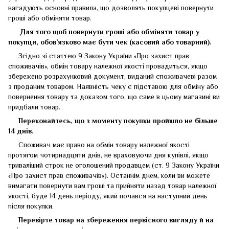
нагадують основні правила, що дозволять покупцеві повернути
гроші або обміняти товар.
Для того щоб повернути гроші або обміняти товар у
покупця, обов’язково має бути чек (касовий або товарний).
Згідно зі статтею 9 Закону України «Про захист прав
споживачів», обмін товару належної якості провадиться, якщо
збережено розрахунковий документ, виданий споживачеві разом
з проданим товаром. Наявність чеку є підставою для обміну або
повернення товару та доказом того, що саме в цьому магазині ви
придбали товар.
Переконайтесь, що з моменту покупки пройшло не більше
14 днів.
Споживач має право на обмін товару належної якості
протягом чотирнадцяти днів, не враховуючи дня купівлі, якщо
триваліший строк не оголошений продавцем (ст. 9 Закону України
«Про захист прав споживачів»). Останнім днем, коли ви можете
вимагати повернути вам гроші та прийняти назад товар належної
якості, буде 14 день періоду, який почався на наступний день
після покупки.
Перевірте товар на збереження первісного вигляду
й
на