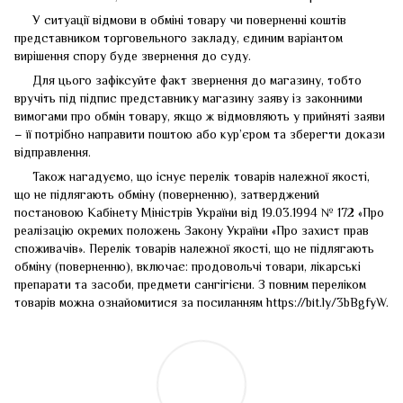
У ситуації відмови в обміні товару чи поверненні коштів
представником торговельного закладу, єдиним варіантом
вирішення спору буде звернення до суду.
Для цього зафіксуйте факт звернення до магазину, тобто
вручіть під підпис представнику магазину заяву із законними
вимогами про обмін товару, якщо ж відмовляють у прийняті заяви
– її потрібно направити поштою або кур’єром та зберегти докази
відправлення.
Також нагадуємо, що існує перелік товарів належної якості,
що не підлягають обміну (поверненню), затверджений
постановою Кабінету Міністрів України від 19.03.1994 № 172 «Про
реалізацію окремих положень Закону України «Про захист прав
споживачів». Перелік товарів належної якості, що не підлягають
обміну (поверненню), включає: продовольчі товари, лікарські
препарати та засоби, предмети сангігієни. З повним переліком
товарів можна ознайомитися за посиланням
https://bit.ly/3bBgfyW
.